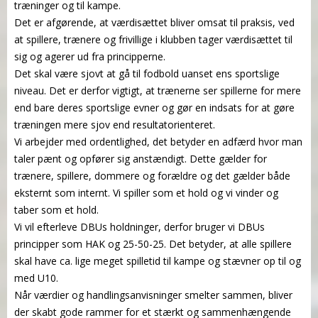
træninger og til kampe.
Det er afgørende, at værdisættet bliver omsat til praksis, ved
at spillere, trænere og frivillige i klubben tager værdisættet til
sig og agerer ud fra principperne.
Det skal være sjovt at gå til fodbold uanset ens sportslige
niveau. Det er derfor vigtigt, at trænerne ser spillerne for mere
end bare deres sportslige evner og gør en indsats for at gøre
træningen mere sjov end resultatorienteret.
Vi arbejder med ordentlighed, det betyder en adfærd hvor man
taler pænt og opfører sig anstændigt. Dette gælder for
trænere, spillere, dommere og forældre og det gælder både
eksternt som internt. Vi spiller som et hold og vi vinder og
taber som et hold.
Vi vil efterleve DBUs holdninger, derfor bruger vi DBUs
principper som HAK og 25-50-25. Det betyder, at alle spillere
skal have ca. lige meget spilletid til kampe og stævner op til og
med U10.
Når værdier og handlingsanvisninger smelter sammen, bliver
der skabt gode rammer for et stærkt og sammenhængende