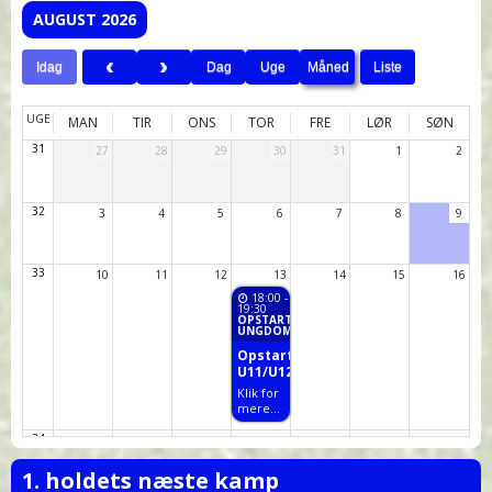
AUGUST 2026
Idag
Dag
Uge
Måned
Liste
UGE
MAN
TIR
ONS
TOR
FRE
LØR
SØN
31
27
28
29
30
31
1
2
32
3
4
5
6
7
8
9
33
10
11
12
13
14
15
16
18:00
-
19:30
OPSTART
UNGDOM
Opstartsmøde
U11/U12
Klik for
mere...
34
17
18
19
20
21
22
23
19:00
-
12:00
- 10:00
1. holdets næste kamp
21:00
OPSTART UNGDOM
BESTYRELSESMØDE