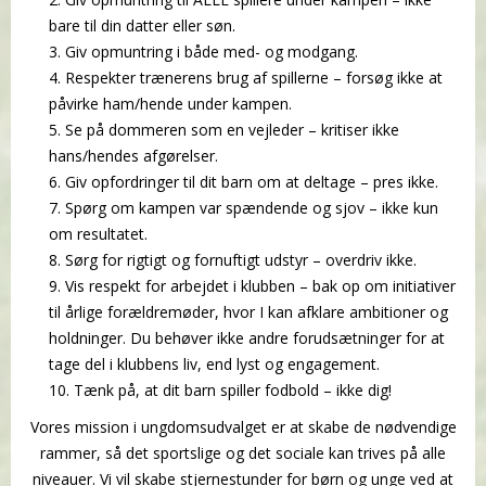
bare til din datter eller søn.
Giv opmuntring i både med- og modgang.
Respekter trænerens brug af spillerne – forsøg ikke at
påvirke ham/hende under kampen.
Se på dommeren som en vejleder – kritiser ikke
hans/hendes afgørelser.
Giv opfordringer til dit barn om at deltage – pres ikke.
Spørg om kampen var spændende og sjov – ikke kun
om resultatet.
Sørg for rigtigt og fornuftigt udstyr – overdriv ikke.
Vis respekt for arbejdet i klubben – bak op om initiativer
til årlige forældremøder, hvor I kan afklare ambitioner og
holdninger. Du behøver ikke andre forudsætninger for at
tage del i klubbens liv, end lyst og engagement.
Tænk på, at dit barn spiller fodbold – ikke dig!
Vores mission i ungdomsudvalget er at skabe de nødvendige
rammer, så det sportslige og det sociale kan
trives på alle
niveauer. Vi vil skabe stjernestunder for børn og unge ved at