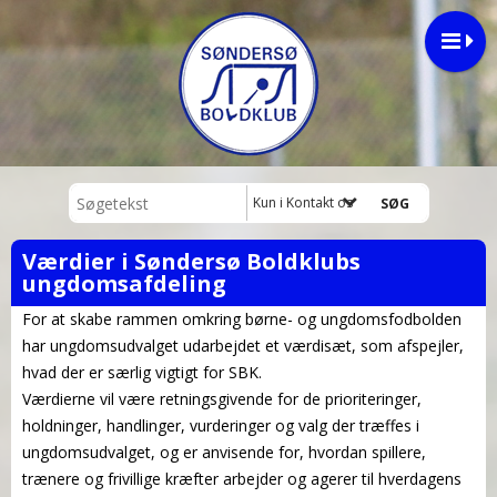
Kun i Kontakt os
Værdier i Søndersø Boldklubs
ungdomsafdeling
For at skabe rammen omkring børne- og ungdomsfodbolden
har ungdomsudvalget udarbejdet et værdisæt, som afspejler,
hvad der er særlig vigtigt for SBK.
Værdierne vil være retningsgivende for de prioriteringer,
holdninger, handlinger, vurderinger og valg der træffes i
ungdomsudvalget, og er anvisende for, hvordan spillere,
trænere og frivillige kræfter arbejder og agerer til hverdagens