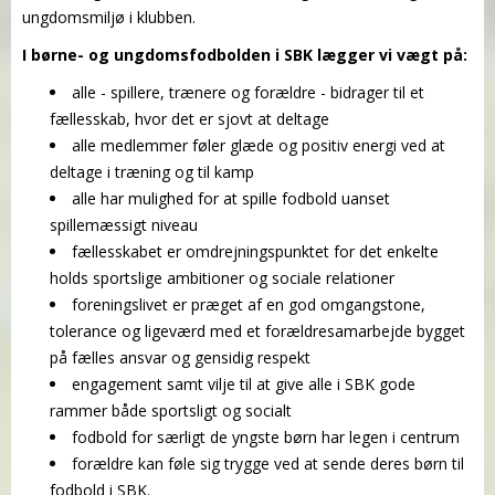
ungdomsmiljø i klubben.
I børne- og ungdomsfodbolden i SBK lægger vi vægt på:
alle - spillere, trænere og forældre - bidrager til
et
fællesskab
, hvor det er sjovt at deltage
alle medlemmer føler
glæde og positiv energi
ved at
deltage i træning og til kamp
alle
har mulighed
for at spille fodbold uanset
spillemæssigt niveau
fællesskabet er omdrejningspunktet for det enkelte
holds
sportslige ambitioner og sociale relationer
foreningslivet er præget af en
god omgangstone,
tolerance og ligeværd
med et forældresamarbejde bygget
på fælles ansvar og gensidig respekt
engagement samt vilje til at give alle i SBK
gode
rammer
både sportsligt og socialt
fodbold for særligt de yngste børn har
legen i centrum
forældre kan
føle sig trygge
ved at sende deres børn til
fodbold i SBK.