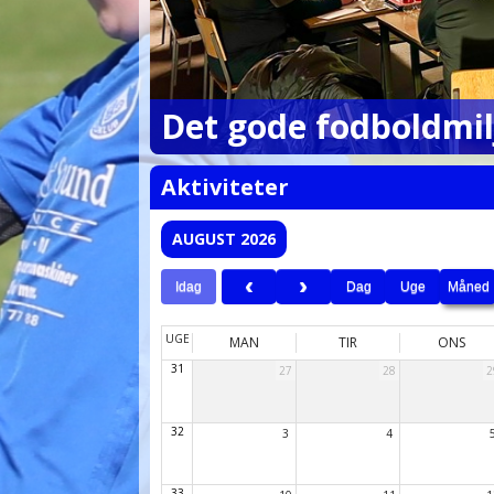
Det gode fodboldmil
Aktiviteter
AUGUST 2026
Idag
Dag
Uge
Måned
UGE
MAN
TIR
ONS
31
27
28
2
32
3
4
33