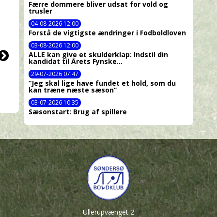
Færre dommere bliver udsat for vold og
trusler
04-08-2026 12:00
Forstå de vigtigste ændringer i Fodboldloven
03-08-2026 12:00
ALLE kan give et skulderklap: Indstil din
kandidat til Årets Fynske...
29-07-2026 07:47
”Jeg skal lige have fundet et hold, som du
kan træne næste sæson”
03-07-2026 10:35
Sæsonstart: Brug af spillere
Ullerupvænget 2