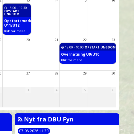
2
13
14
15
16
18:00
- 19:30
OPSTART
UNGDOM
Opstartsmøde
U11/U12
Klik for mere...
9
20
21
22
23
12:00
- 10:00
OPSTART UNGDOM
Overnatning U9/U10
Klik for mere...
6
27
28
29
30
2
3
4
5
6
Nyt fra DBU Fyn
07-08-2026 11:30