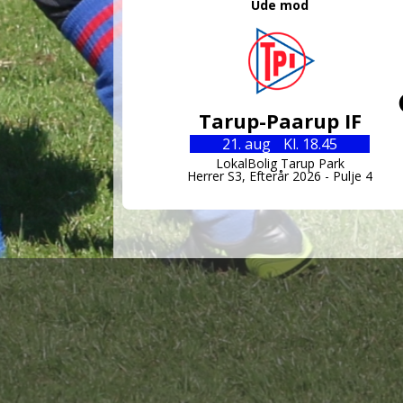
Ude mod
Tarup-Paarup IF
21. aug
Kl. 18.45
LokalBolig Tarup Park
Herrer S3, Efterår 2026 - Pulje 4