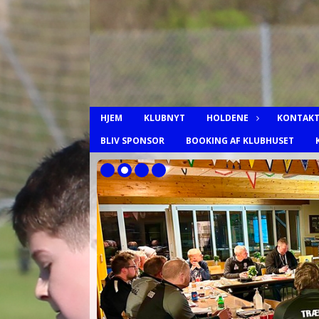
HJEM
KLUBNYT
HOLDENE
KONTAKT
BLIV SPONSOR
BOOKING AF KLUBHUSET