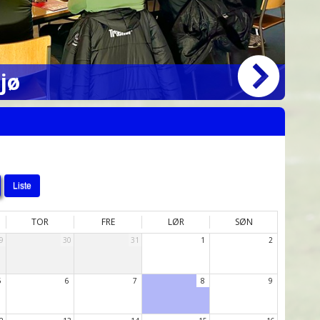
Sø
jø
kl
Liste
TOR
FRE
LØR
SØN
9
30
31
1
2
5
6
7
8
9