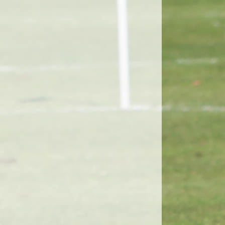
ndersø Boldklub har mistet en
ubmand