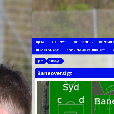
HJEM
KLUBNYT
HOLDENE
KONTAKT
BLIV SPONSOR
BOOKING AF KLUBHUSET
Hjem
Klubnyt
Baneoversigt