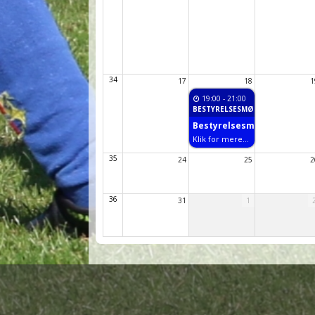
34
17
18
1
19:00
- 21:00
BESTYRELSESMØDE
Bestyrelsesmøde
Klik for mere...
35
24
25
2
36
31
1