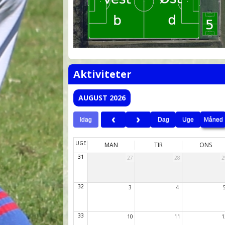
Aktiviteter
AUGUST 2026
Idag
Dag
Uge
Måned
UGE
MAN
TIR
ONS
31
27
28
2
32
3
4
33
10
11
1