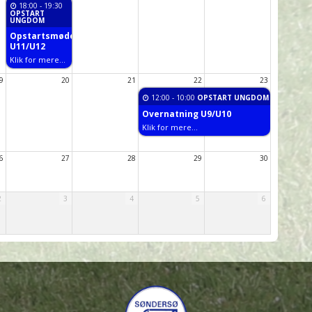
18:00
- 19:30
OPSTART
UNGDOM
Opstartsmøde
U11/U12
Klik for mere...
9
20
21
22
23
12:00
- 10:00
OPSTART UNGDOM
Overnatning U9/U10
Klik for mere...
6
27
28
29
30
2
3
4
5
6